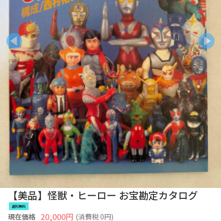
【美品】怪獣・ヒーロー お宝勘定カタログ
送料無料
20,000
円
現在価格
(消費税
0
円)