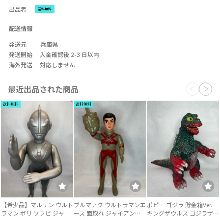
出品者
送料無料
配送情報
発送元
兵庫県
発送開始
入金確認後 2-3 日以内
海外発送
対応しません
最近出品された商品
送料無料
送料無料
【希少品】マルサン ウルト
ブルマァク ウルトラマンエ
ポピー ゴジラ 貯金箱Ver.
ラマン ポリ ソフビ ジャイ
ース 面取れ ジャイアント
キングザウルス ゴジラザウ