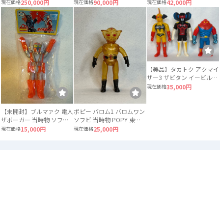
アントサイズ 当時物 約
サイズ ソフビ
ルス 当時物
現在価格
250,000円
現在価格
90,000円
現在価格
42,000円
49〜50cm
【美品】タカトク アクマイ
ザー3 ザビタン イービル
ガブラ 3体セット ソフビ
現在価格
35,000円
【未開封】ブルマァク 電人
ポピー バロム1 バロムワン
ザボーガー 当時物 ソフビ
ソフビ 当時物 POPY 東映
ロボット
スケルトン
現在価格
15,000円
現在価格
25,000円