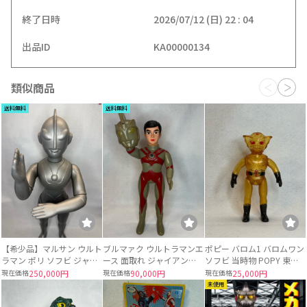
終了日時
2026/07/12 (日) 22 : 04
出品ID
KA00000134
類似商品
送料無料
送料無料
【希少品】マルサン ウルト
ブルマァク ウルトラマンエ
ポピー バロム1 バロムワン
ラマン ポリ ソフビ ジャイ
ース 面取れ ジャイアント
ソフビ 当時物 POPY 東映
アントサイズ 当時物 約
サイズ ソフビ
スケルトン
現在価格
250,000円
現在価格
90,000円
現在価格
25,000円
49〜50cm
未使用