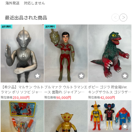
海外発送
対応しません
最近出品された商品
送料無料
送料無料
【希少品】マルサン ウルト
ブルマァク ウルトラマンエ
ポピー ゴジラ 貯金箱Ver.
ラマン ポリ ソフビ ジャイ
ース 面取れ ジャイアント
キングザウルス ゴジラザウ
アントサイズ 当時物 約
サイズ ソフビ
ルス 当時物
現在価格
250,000円
現在価格
90,000円
現在価格
42,000円
49〜50cm