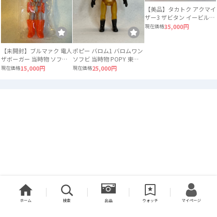
【美品】タカトク アクマイ
ザー3 ザビタン イービル
ガブラ 3体セット ソフビ
現在価格
35,000円
【未開封】ブルマァク 電人
ポピー バロム1 バロムワン
ザボーガー 当時物 ソフビ
ソフビ 当時物 POPY 東映
ロボット
スケルトン
現在価格
15,000円
現在価格
25,000円
ホーム
検索
出品
ウォッチ
マイページ