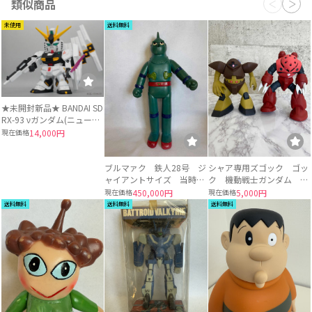
類似商品
未使用
送料無料
★未開封新品★ BANDAI SD
RX-93 νガンダム(ニューガ
ンダム) プレバン限定特典
現在価格
14,000円
付★ ジャンボソフビフィギ
ュア バンダイ GUNDAM
ブルマァク 鉄人28号 ジ
シャア専用ズゴック ゴッ
ャイアントサイズ 当時物
ク 機動戦士ガンダム ソ
(1970年代) ソフビ 約36
フビ フィギュア 2体セ
現在価格
450,000円
現在価格
5,000円
センチ
ット
送料無料
送料無料
送料無料