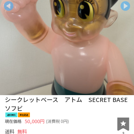
シークレットベース アトム SECRET BASE
ソフビ
送料無料
匿名配送
50,000
円
現在価格
(消費税
0
円)
送料
無料
9