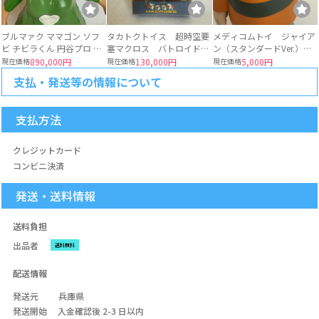
ブルマァク ママゴン ソフ
タカトクトイス 超時空要
メディコムトイ ジャイア
ビ チビラくん 円谷プロ マ
塞マクロス バトロイド・
ン（スタンダードVer.）
ルサン
バルキリー ブルー色
2015 藤子プロ
現在価格
890,000円
現在価格
130,000円
現在価格
5,000円
VF-1J ビックウエスト
支払・発送等の情報について
ソフビ 日本製
支払方法
クレジットカード
コンビニ決済
発送・送料情報
送料負担
出品者
送料無料
配送情報
発送元
兵庫県
発送開始
入金確認後 2-3 日以内