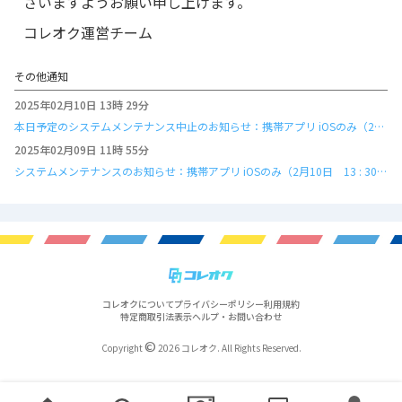
さいますようお願い申し上げます。
コレオク運営チーム
その他通知
2025年02月10日 13時 29分
本日予定のシステムメンテナンス中止のお知らせ：携帯アプリ iOSのみ（2月
10日 13 : 30 ～ 15 : 30）
2025年02月09日 11時 55分
システムメンテナンスのお知らせ：携帯アプリ iOSのみ（2月10日 13 : 30
～ 15 : 30）
コレオクについて
プライバシーポリシー
利用規約
特定商取引法表示
ヘルプ・お問い合わせ
©
Copyright
2026 コレオク. All Rights Reserved.