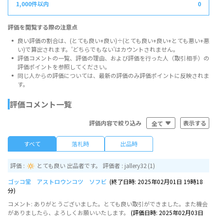
0
評価を閲覧する際の注意点
良い評価の割合は、(とても良い+良い)÷(とても良い+良い+とても悪い+悪
い)で算出されます。'どちらでもない'はカウントされません。
評価コメントの一覧、評価の理由、および評価を行った人（取引相手）の
評価ポイントを参照してください。
同じ人からの評価については、最新の評価のみ評価ポイントに反映されま
す。
評価コメント一覧
全て
評価内容で絞り込み
すべて
落札時
出品時
評価 :
とても良い 出品者です。 評価者 :
jallery32
(1)
ゴッコ堂 アストロウンコツ ソフビ
(終了日時: 2025年02月01日 19時18
分)
コメント
: ありがとうございました。とても良い取引ができました。また機会
がありましたら、よろしくお願いいたします。
(評価日時: 2025年02月03日