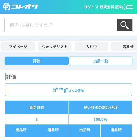
ログイン
新規会員登録
マイページ
ウォッチリスト
入札中
落札分
評価
出品一覧
評価
h***g*
さんの評価
総合評価
良い評価の割合 (%)
3
100.0%
出品時
落札時
出品時
落札時