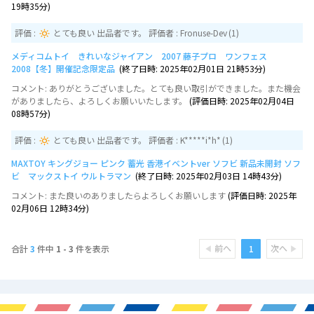
19時35分)
評価 :
とても良い 出品者です。 評価者 :
Fronuse-Dev
(1)
メディコムトイ きれいなジャイアン 2007 藤子プロ ワンフェス
2008【冬】開催記念限定品
(終了日時: 2025年02月01日 21時53分)
コメント
: ありがとうございました。とても良い取引ができました。また機会
がありましたら、よろしくお願いいたします。
(評価日時: 2025年02月04日
08時57分)
評価 :
とても良い 出品者です。 評価者 :
K*****i*h*
(1)
MAXTOY キングジョー ピンク 蓄光 香港イベントver ソフビ 新品未開封 ソフ
ビ マックストイ ウルトラマン
(終了日時: 2025年02月03日 14時43分)
コメント
: また良いのありましたらよろしくお願いします
(評価日時: 2025年
02月06日 12時34分)
前へ
次へ
1
合計
3
件中
1 - 3
件を表示