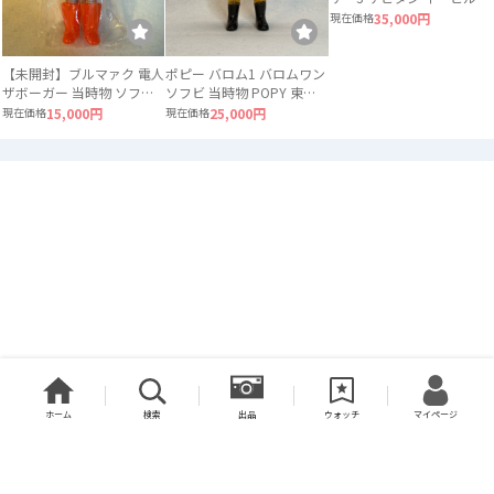
ガブラ 3体セット ソフビ
現在価格
35,000円
【未開封】ブルマァク 電人
ポピー バロム1 バロムワン
ザボーガー 当時物 ソフビ
ソフビ 当時物 POPY 東映
ロボット
スケルトン
現在価格
15,000円
現在価格
25,000円
ホーム
検索
出品
ウォッチ
マイページ