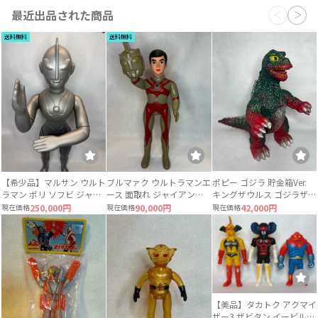
最近出品された商品
送料無料
送料無料
【希少品】マルサン ウルト
ブルマァク ウルトラマンエ
ポピー ゴジラ 貯金箱Ver.
ラマン ポリ ソフビ ジャイ
ース 面取れ ジャイアント
キングザウルス ゴジラザウ
アントサイズ 当時物 約
サイズ ソフビ
ルス 当時物
現在価格
250,000円
現在価格
90,000円
現在価格
42,000円
49〜50cm
【美品】タカトク アクマイ
ザー3 ザビタン イービル