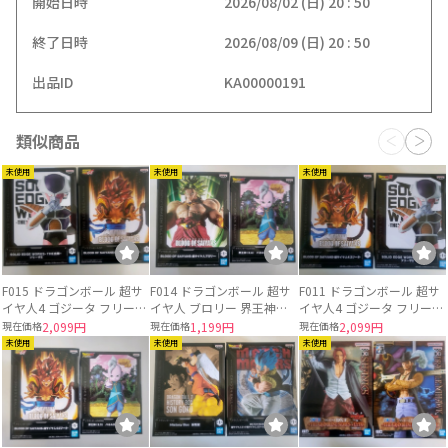
開始日時
2026/08/02 (日) 20 : 50
終了日時
2026/08/09 (日) 20 : 50
出品ID
KA00000191
類似商品
未使用
未使用
未使用
F015 ドラゴンボール 超サ
F014 ドラゴンボール 超サ
F011 ドラゴンボール 超サ
イヤ人4 ゴジータ フリーザ
イヤ人 ブロリー 界王神
イヤ人4 ゴジータ フリーザ
2 DRAGON BALL BANDAI
DRAGON BALL BANDAI
2 DRAGON BALL BANDAI
現在価格
2,099円
現在価格
1,199円
現在価格
2,099円
未使用
未使用
未使用