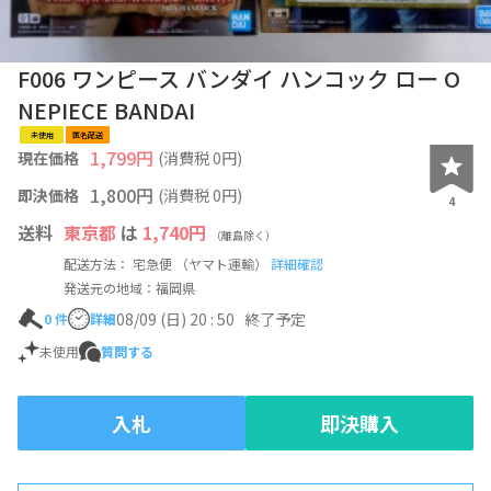
F006 ワンピース バンダイ ハンコック ロー O
NEPIECE BANDAI
未使用
匿名配送
1,799
円
現在価格
(消費税
0
円)
1,800円
即決価格
(消費税 0円)
4
送料
東京都
は
1,740円
（離島除く）
配送方法： 宅急便 （ヤマト運輸）
詳細確認
発送元の地域：福岡県
08/09 (日) 20 : 50
終了予定
0
件
詳細
未使用
質問する
入札
即決購入