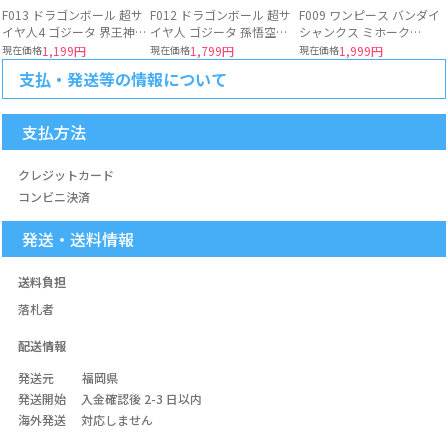
F013 ドラゴンボール 超サ
F012 ドラゴンボール 超サ
F009 ワンピース バンダイ
イヤ人4 ゴジータ 界王神
イヤ人 ゴジータ 孫悟空
シャンクス ミホーク
DRAGON BALL BANDAI
DRAGON BALL BANDAI
ONEPIECE BANDAI
現在価格
1,199円
現在価格
1,799円
現在価格
1,999円
支払・発送等の情報について
支払方法
クレジットカード
コンビニ決済
発送・送料情報
送料負担
落札者
配送情報
発送元
福岡県
発送開始
入金確認後 2-3 日以内
海外発送
対応しません