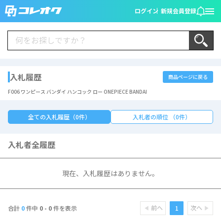
ログイン
新規会員登録
入札履歴
商品ページに戻る
F006 ワンピース バンダイ ハンコック ロー ONEPIECE BANDAI
全ての入札履歴（0件）
入札者の順位 （0件）
入札者全履歴
現在、入札履歴はありません。
前へ
次へ
1
合計
0
件中
0 - 0
件を表示