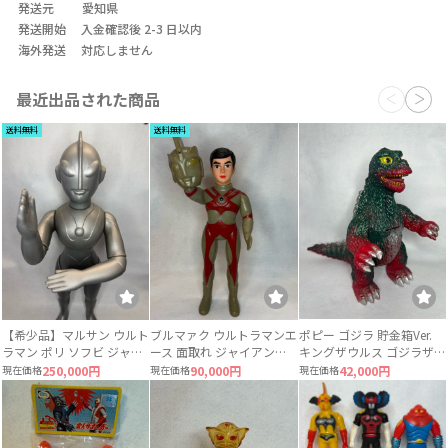
発送元
愛知県
発送開始
入金確認後 2-3 日以内
海外発送
対応しません
最近出品された商品
送料無料
送料無料
【希少品】マルサン ウルト
ブルマァク ウルトラマンエ
ポピー ゴジラ 貯金箱Ver.
ラマン ポリ ソフビ ジャイ
ース 面取れ ジャイアント
キングザウルス ゴジラザウ
アントサイズ 当時物 約
サイズ ソフビ
ルス 当時物
現在価格
250,000円
現在価格
90,000円
現在価格
42,000円
49〜50cm