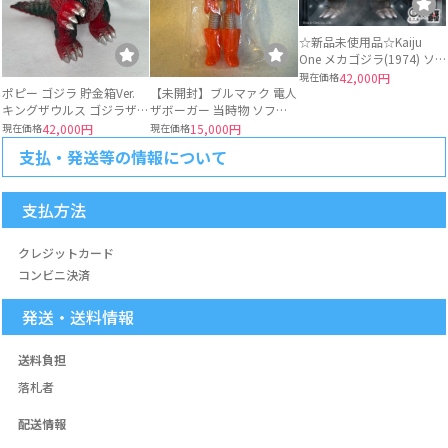
☆新品未使用品☆Kaiju
One メカゴジラ(1974) ソ
フビ 墓場の画廊
現在価格
42,000円
ポピー ゴジラ 貯金箱Ver.
【未開封】ブルマァク 電人
キングザウルス ゴジラザウ
ザボーガー 当時物 ソフビ
ルス 当時物
ロボット
現在価格
42,000円
現在価格
15,000円
支払・発送等の情報について
支払方法
クレジットカード
コンビニ決済
発送・送料情報
送料負担
落札者
配送情報