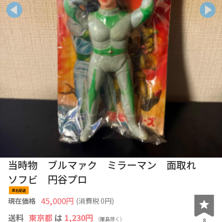
当時物 ブルマァク ミラーマン 面取れ
ソフビ 円谷プロ
匿名配送
45,000
円
現在価格
(消費税
0
円)
送料
東京都
は
1,230円
（離島除く）
8