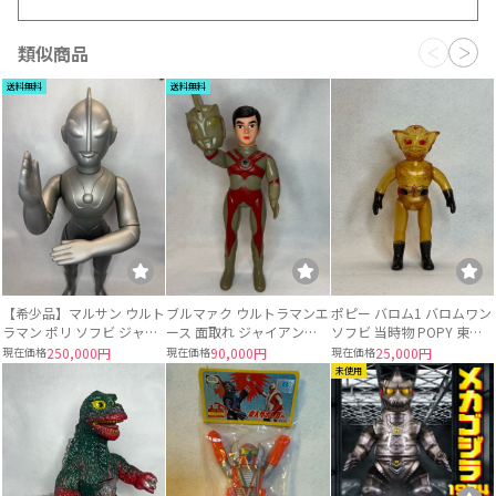
類似商品
送料無料
送料無料
【希少品】マルサン ウルト
ブルマァク ウルトラマンエ
ポピー バロム1 バロムワン
ラマン ポリ ソフビ ジャイ
ース 面取れ ジャイアント
ソフビ 当時物 POPY 東映
アントサイズ 当時物 約
サイズ ソフビ
スケルトン
現在価格
250,000円
現在価格
90,000円
現在価格
25,000円
49〜50cm
未使用