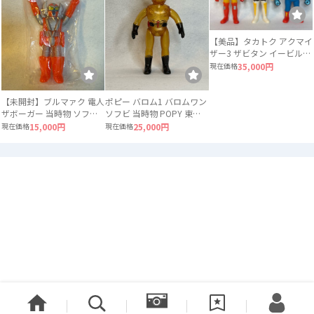
【美品】タカトク アクマイ
ザー3 ザビタン イービル
ガブラ 3体セット ソフビ
現在価格
35,000円
【未開封】ブルマァク 電人
ポピー バロム1 バロムワン
ザボーガー 当時物 ソフビ
ソフビ 当時物 POPY 東映
ロボット
スケルトン
現在価格
15,000円
現在価格
25,000円