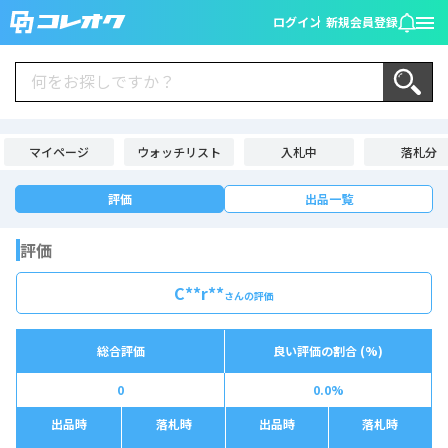
ログイン
新規会員登録
マイページ
ウォッチリスト
入札中
落札分
評価
出品一覧
評価
C**r**
さんの評価
総合評価
良い評価の割合 (%)
0
0.0%
出品時
落札時
出品時
落札時