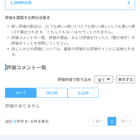
0
評価を閲覧する際の注意点
良い評価の割合は、(とても良い+良い)÷(とても良い+良い+とても悪い+悪
い)で算出されます。'どちらでもない'はカウントされません。
評価コメントの一覧、評価の理由、および評価を行った人（取引相手）の
評価ポイントを参照してください。
同じ人からの評価については、最新の評価のみ評価ポイントに反映されま
す。
評価コメント一覧
全て
評価内容で絞り込み
すべて
落札時
出品時
評価がありません
前へ
次へ
1
合計
0
件中
0 - 0
件を表示