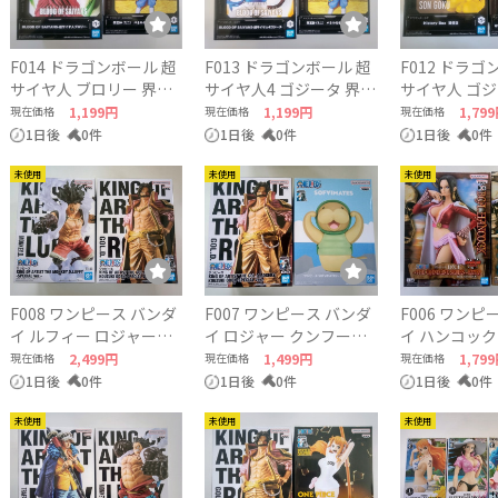
F014 ドラゴンボール 超
F013 ドラゴンボール 超
F012 ドラゴ
サイヤ人 ブロリー 界王
サイヤ人4 ゴジータ 界王
サイヤ人 ゴジ
神 DRAGON BALL
神 DRAGON BALL
空 DRAGON B
現在価格
1,199円
現在価格
1,199円
現在価格
1,79
BANDAI
BANDAI
BANDAI
1日後
0件
1日後
0件
1日後
0件
未使用
未使用
未使用
F008 ワンピース バンダ
F007 ワンピース バンダ
F006 ワンピ
イ ルフィー ロジャー
イ ロジャー クンフージ
イ ハンコック
ONEPIECE BANDAI
ュゴン ONEPIECE
ONEPIECE B
現在価格
2,499円
現在価格
1,499円
現在価格
1,79
BANDAI
1日後
0件
1日後
0件
1日後
0件
未使用
未使用
未使用