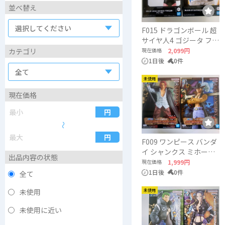
並べ替え
F015 ドラゴンボール 超
サイヤ人4 ゴジータ フリ
ーザ2 DRAGON BALL
カテゴリ
現在価格
2,099円
BANDAI
1日後
0件
未使用
現在価格
〜
F009 ワンピース バンダ
イ シャンクス ミホーク
出品内容の状態
ONEPIECE BANDAI
現在価格
1,999円
1日後
0件
全て
未使用
未使用
未使用に近い