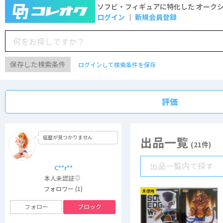
ソフビ・フィギュアに特化した
オーク
ログイン
新規会員登録
保存した検索条件
ログインして検索条件を保存
評価
経歴が見つかりません
出品一覧
(21件)
C**r**
本人未認証
フォロワー (1)
未使用
フォロー
ブロック