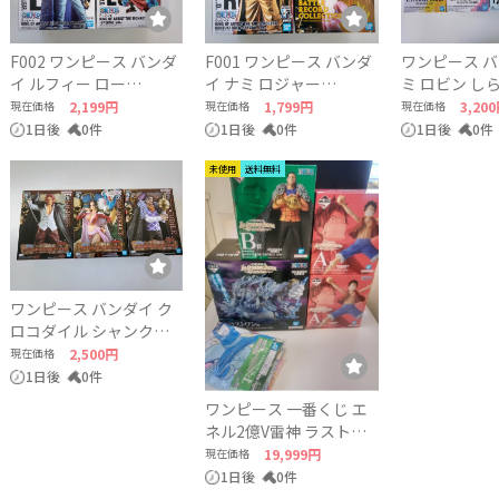
F002 ワンピース バンダ
F001 ワンピース バンダ
ワンピース バ
イ ルフィー ロー
イ ナミ ロジャー
ミ ロビン し
ONEPIECE BANDAI
ONEPIECE BANDAI
ONEPIECE B
現在価格
2,199円
現在価格
1,799円
現在価格
3,20
1日後
0件
1日後
0件
1日後
0件
未使用
送料無料
ワンピース バンダイ ク
ロコダイル シャンクス
ボア･ハンコック
現在価格
2,500円
ONEPIECE BANDAI
1日後
0件
ワンピース 一番くじ エ
ネル2億V雷神 ラストワ
ン A賞×2 B賞 タオル
現在価格
19,999円
1日後
0件