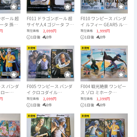
ンボール 超
F011 ドラゴンボール 超
F010 ワンピース バンダ
ータ 孫悟
サイヤ人4 ゴジータ フリ
イ ルフィー GEAR5 ルシ
ALL
ーザ2 DRAGON BALL
ー ONEPIECE BANDAI
9円
現在価格
2,099円
現在価格
1,999円
BANDAI
1日後
0件
1日後
0件
未使用
未使用
ース バンダ
F005 ワンピース バンダ
F004 戦光絶景 ワンピー
 ロー
イ クロコダイル
ス ゾロ ミホーク
ANDAI
ONEPIECE BANDAI
ONEPIECE BANDAI
9円
現在価格
2,099円
現在価格
1,399円
1日後
0件
1日後
0件
未使用
未使用