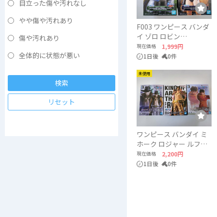
目立った傷や汚れなし
やや傷や汚れあり
F003 ワンピース バンダ
イ ゾロ ロビン
傷や汚れあり
ONEPIECE BANDAI
現在価格
1,999円
全体的に状態が悪い
1日後
0件
未使用
検索
リセット
ワンピース バンダイ ミ
ホーク ロジャー ルフィ
ー ONEPIECE BANDAI
現在価格
2,200円
1日後
0件