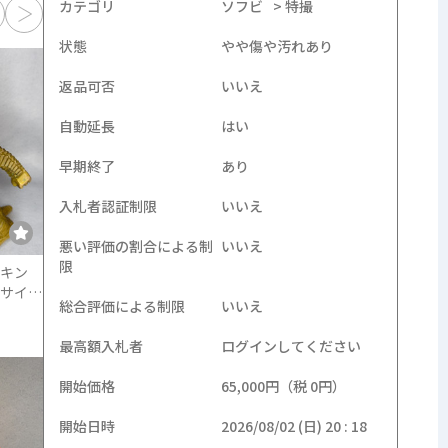
カテゴリ
ソフビ
特撮
状態
やや傷や汚れあり
マルサン ペギラ スタン
ユニファイブ 仮面ライ
ダードサイズ ソフビ ウ
ダーサラセニアン ソフ
返品可否
いいえ
ルトラQ
ビ
現在価格
50,000円
現在価格
8,000円
自動延長
はい
早期終了
あり
入札者認証制限
いいえ
悪い評価の割合による制
いいえ
限
キン
サイ
総合評価による制限
いいえ
最高額入札者
ログインしてください
ポピー 当時物 グレート
ゴジラ 2体セット
開始価格
65,000円（税 0円）
マジンガー ソフビ フィ
2003 ソフビ
ギュア ダイナミックプ
現在価格
4,500円
現在価格
4,000円
開始日時
2026/08/02 (日) 20 : 18
ロ 東映動画