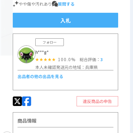
やや傷や汚れあり
質問する
入札
フォロー
h***g*
100.0%
総合評価：
3
☆☆☆☆☆
本人未確認
発送元の地域：兵庫県
出品者の他の出品を見る
違反商品の申告
商品情報