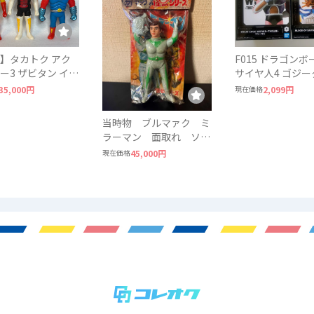
】タカトク アク
F015 ドラゴンボ
ー3 ザビタン イー
サイヤ人4 ゴジー
ガブラ 3体セット
ーザ2 DRAGON B
35,000円
現在価格
2,099円
ビ
BANDAI
当時物 ブルマァク ミ
ラーマン 面取れ ソフ
ビ 円谷プロ
現在価格
45,000円