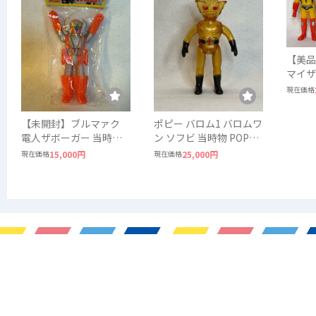
【美品
マイザ
ビル 
現在価格
ソフ
【未開封】ブルマァク
ポピー バロム1 バロムワ
電人ザボーガー 当時物
ン ソフビ 当時物 POPY
ソフビ ロボット
東映 スケルトン
現在価格
15,000円
現在価格
25,000円