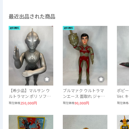
最近出品された商品
送料無料
送料無料
【希少品】マルサン ウ
ブルマァク ウルトラマ
ポピー
ルトラマン ポリ ソフビ
ンエース 面取れ ジャイ
Ver.
ジャイアントサイズ 当
アントサイズ ソフビ
ジラザ
現在価格
250,000円
現在価格
90,000円
現在価格
時物 約49〜50cm