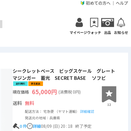
初めての方へ
ヘルプ
マイページ
ウォッチ
出品
お知らせ
シークレットベース ビッグスケール グレート
マジンガー 蓄光 SECRET BASE ソフビ
送料無料
匿名配送
65,000
円
現在価格
(消費税
0
円)
送料
無料
12
配送方法： 宅急便 （ヤマト運輸）
詳細確認
発送元の地域：兵庫県
0
件
詳細
08/09 (日) 20 : 18
終了予定