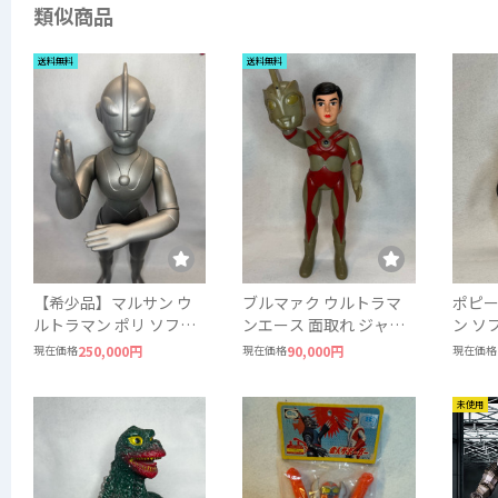
類似商品
送料無料
送料無料
【希少品】マルサン ウ
ブルマァク ウルトラマ
ポピー
ルトラマン ポリ ソフビ
ンエース 面取れ ジャイ
ン ソフ
ジャイアントサイズ 当
アントサイズ ソフビ
東映 
現在価格
250,000円
現在価格
90,000円
現在価格
時物 約49〜50cm
未使用