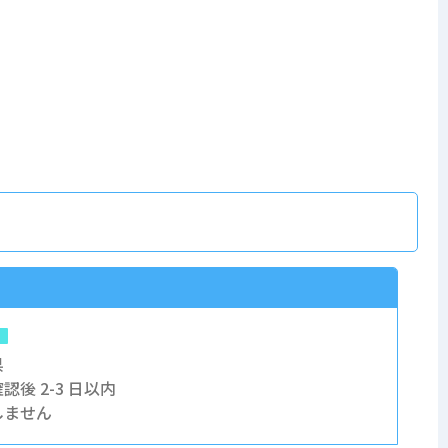
県
認後 2-3 日以内
しません