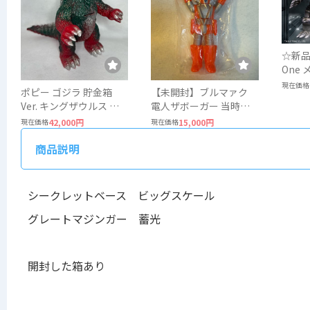
☆新品
One メカゴジラ(1974)
ソフ
現在価格
ポピー ゴジラ 貯金箱
【未開封】ブルマァク
Ver. キングザウルス ゴ
電人ザボーガー 当時物
ジラザウルス 当時物
ソフビ ロボット
現在価格
42,000円
現在価格
15,000円
商品説明
シークレットベース ビッグスケール
グレートマジンガー 蓄光
開封した箱あり