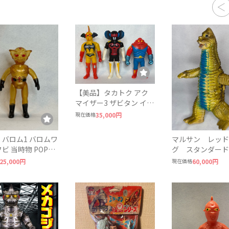
【美品】タカトク アク
マイザー3 ザビタン イー
ビル ガブラ 3体セット
現在価格
35,000円
ソフビ
 バロム1 バロムワ
マルサン レッド
ビ 当時物 POPY
グ スタンダード
スケルトン
ズ ソフビ
25,000円
現在価格
60,000円