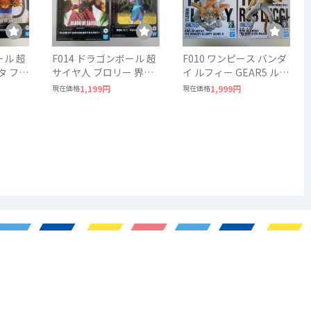
ール 超
F014 ドラゴンボール 超
F010 ワンピース バンダ
タ フリ
サイヤ人 ブロリー 界王
イ ルフィー GEAR5 ルシ
ALL
神 DRAGON BALL
ー ONEPIECE BANDAI
現在価格
1,199円
現在価格
1,999円
BANDAI