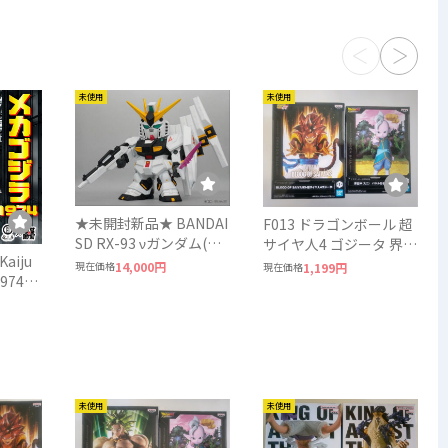
未使用
未使用
★未開封新品★ BANDAI
F013 ドラゴンボール 超
SD RX-93 νガンダム(ニ
サイヤ人4 ゴジータ 界王
iju
ューガンダム) プレバン
神 DRAGON BALL
現在価格
14,000円
現在価格
1,199円
限定特典付★ ジャンボ
BANDAI
廊
ソフビフィギュア バン
ダイ GUNDAM
未使用
未使用