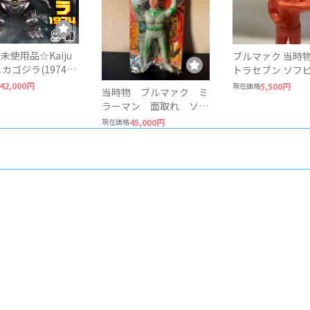
未使用品☆Kaiju
ブルマァク 当時物
トラセブン ソフビ
ビ 墓場の画廊
ギュア ミニサイズ
42,000円
現在価格
5,500円
当時物 ブルマァク ミ
12cm 円谷プロ
ラーマン 面取れ ソフ
ビ 円谷プロ
現在価格
45,000円