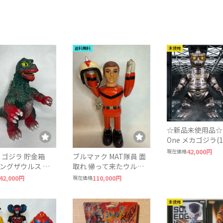
送料無料
未使用
☆新品未使用品☆Ka
One メカゴジラ(1974)
ソフビ 墓場の画
現在価格
42,000円
 ゴジラ 貯金箱
ブルマァク MAT隊員 面
 キングザウルス ゴ
取れ 帰って来たウルト
ウルス 当時物
ラマン ブリキ ゼンマイ
42,000円
現在価格
110,000円
未使用