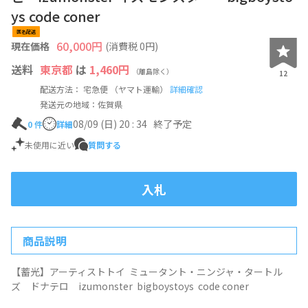
ys code coner
匿名配送
60,000
円
現在価格
(消費税
0
円)
送料
東京都
は
1,460円
（離島除く）
12
配送方法： 宅急便 （ヤマト運輸）
詳細確認
発送元の地域：佐賀県
08/09 (日) 20 : 34
終了予定
0
件
詳細
未使用に近い
質問する
入札
商品説明
【蓄光】アーティストトイ ミュータント・ニンジャ・タートル
ズ ドナテロ izumonster bigboystoys code coner