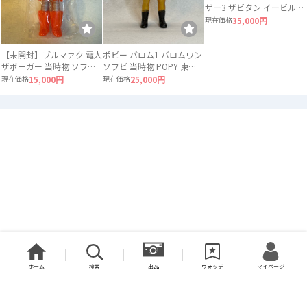
ザー3 ザビタン イービル
ガブラ 3体セット ソフビ
現在価格
35,000円
【未開封】ブルマァク 電人
ポピー バロム1 バロムワン
ザボーガー 当時物 ソフビ
ソフビ 当時物 POPY 東映
ロボット
スケルトン
現在価格
15,000円
現在価格
25,000円
ホーム
検索
出品
ウォッチ
マイページ