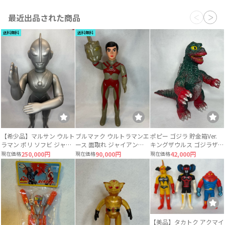
最近出品された商品
送料無料
送料無料
【希少品】マルサン ウルト
ブルマァク ウルトラマンエ
ポピー ゴジラ 貯金箱Ver.
ラマン ポリ ソフビ ジャイ
ース 面取れ ジャイアント
キングザウルス ゴジラザウ
アントサイズ 当時物 約
サイズ ソフビ
ルス 当時物
現在価格
250,000円
現在価格
90,000円
現在価格
42,000円
49〜50cm
【美品】タカトク アクマイ