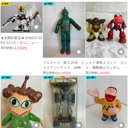
未使用
送料無料
★未開封新品★ BANDAI SD
RX-93 νガンダム(ニューガ
ンダム) プレバン限定特典
現在価格
14,000円
付★ ジャンボソフビフィギ
ュア バンダイ GUNDAM
ブルマァク 鉄人28号 ジ
シャア専用ズゴック ゴッ
ャイアントサイズ 当時物
ク 機動戦士ガンダム ソ
(1970年代) ソフビ 約36
フビ フィギュア 2体セ
現在価格
450,000円
現在価格
5,000円
センチ
ット
送料無料
送料無料
送料無料