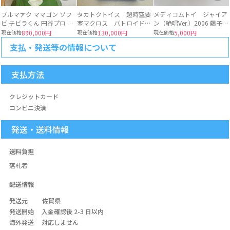
ブルマァク ママゴン ソフ
タカトクトイス 超時空要
メディコムトイ ジャイア
ビ チビラくん 円谷プロ マ
塞マクロス バトロイド・
ン（絶唱Ver.）2006 藤子プ
ルサン
バルキリー ブルー色
ロ 心の友よ‼︎
現在価格
890,000円
現在価格
130,000円
現在価格
5,000円
VF-1J ビックウエスト
支払・発送等の情報について
ソフビ 日本製
支払方法
クレジットカード
コンビニ決済
発送・送料情報
送料負担
落札者
配送情報
発送元
佐賀県
発送開始
入金確認後 2-3 日以内
海外発送
対応しません