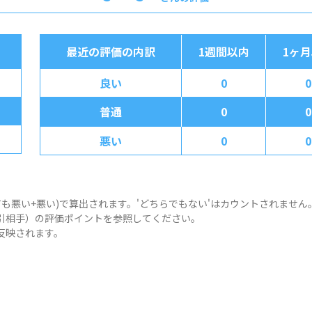
最近の評価の内訳
1週間以内
1ヶ
良い
0
0
普通
0
0
悪い
0
0
ても悪い+悪い)で算出されます。'どちらでもない'はカウントされません
引相手）の評価ポイントを参照してください。
反映されます。