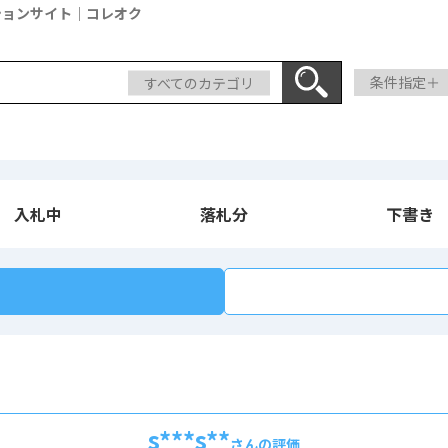
ションサイト｜コレオク
すべてのカテゴリ
条件指定＋
入札中
落札分
下書き
s***s**
さんの評価