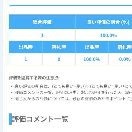
総合評価
良い評価の割合 (%)
1
100.0%
出品時
落札時
出品時
落札時
1
0
100.0%
0.0%
評価を閲覧する際の注意点
良い評価の割合は、(とても良い+良い)÷(とても良い+良い+と
評価コメントの一覧、評価の理由、および評価を行った人（取
同じ人からの評価については、最新の評価のみ評価ポイントに
評価コメント一覧