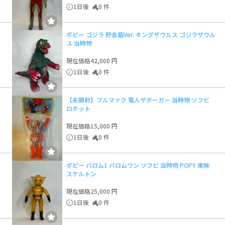
1日後
0 件
ポピー ゴジラ 貯金箱Ver. キングザウルス ゴジラザウル
ス 当時物
現在価格
42,000 円
1日後
0 件
【未開封】ブルマァク 電人ザボーガー 当時物 ソフビ
ロボット
現在価格
15,000 円
1日後
0 件
ポピー バロム1 バロムワン ソフビ 当時物 POPY 東映
スケルトン
現在価格
25,000 円
1日後
0 件