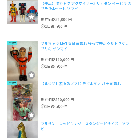
【美品】タカトク アクマイザー3 ザビタン イービル ガ
ブラ 3体セット ソフビ
現在価格
35,000 円
1日後
0 件
ブルマァク MAT隊員 面取れ 帰って来たウルトラマン
送料無料
ブリキ ゼンマイ
現在価格
110,000 円
1日後
0 件
【希少品】無限版ソフビ デビルマン パチ 面取れ
送料無料
現在価格
350,000 円
1日後
0 件
マルサン レッドキング スタンダードサイズ ソフ
ビ