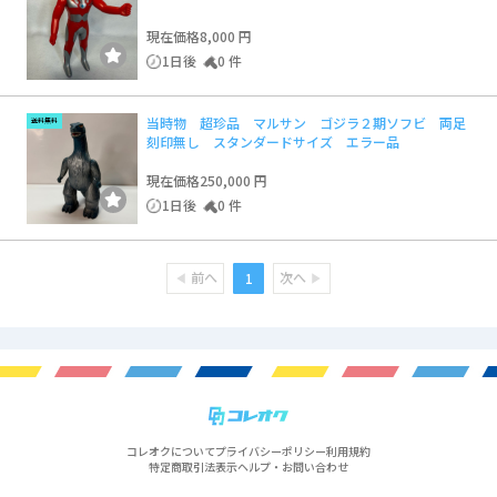
現在価格
8,000 円
1日後
0 件
当時物 超珍品 マルサン ゴジラ２期ソフビ 両足
送料無料
刻印無し スタンダードサイズ エラー品
現在価格
250,000 円
1日後
0 件
前へ
次へ
1
コレオクについて
プライバシーポリシー
利用規約
特定商取引法表示
ヘルプ・お問い合わせ