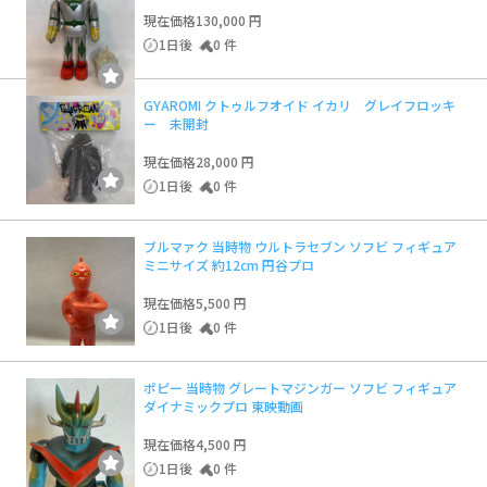
現在価格
130,000 円
1日後
0 件
GYAROMI クトゥルフオイド イカリ グレイフロッキ
ー 未開封
現在価格
28,000 円
1日後
0 件
ブルマァク 当時物 ウルトラセブン ソフビ フィギュア
ミニサイズ 約12cm 円谷プロ
現在価格
5,500 円
1日後
0 件
ポピー 当時物 グレートマジンガー ソフビ フィギュア
ダイナミックプロ 東映動画
現在価格
4,500 円
1日後
0 件