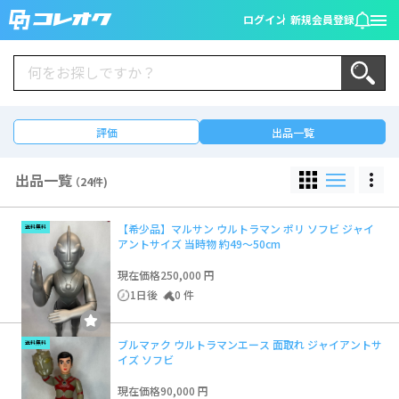
ログイン
新規会員登録
評価
出品一覧
出品一覧
（24件)
【希少品】マルサン ウルトラマン ポリ ソフビ ジャイ
送料無料
アントサイズ 当時物 約49〜50cm
現在価格
250,000 円
1日後
0 件
ブルマァク ウルトラマンエース 面取れ ジャイアントサ
送料無料
イズ ソフビ
現在価格
90,000 円