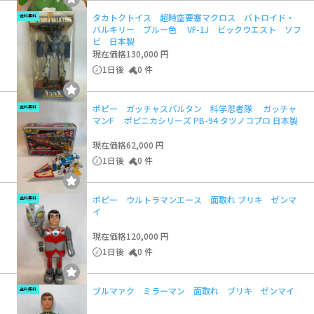
タカトクトイス 超時空要塞マクロス バトロイド・
送料無料
バルキリー ブルー色 VF-1J ビックウエスト ソフ
ビ 日本製
現在価格
130,000 円
1日後
0 件
ポピー ガッチャスパルタン 科学忍者隊 ガッチャ
送料無料
マンF ポピニカシリーズ PB-94 タツノコプロ 日本製
現在価格
62,000 円
1日後
0 件
ポピー ウルトラマンエース 面取れ ブリキ ゼンマ
送料無料
イ
現在価格
120,000 円
1日後
0 件
ブルマァク ミラーマン 面取れ ブリキ ゼンマイ
送料無料