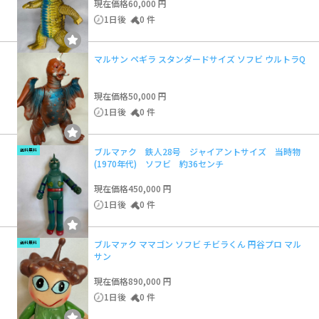
現在価格
60,000 円
1日後
0 件
マルサン ペギラ スタンダードサイズ ソフビ ウルトラQ
現在価格
50,000 円
1日後
0 件
ブルマァク 鉄人28号 ジャイアントサイズ 当時物
送料無料
(1970年代) ソフビ 約36センチ
現在価格
450,000 円
1日後
0 件
ブルマァク ママゴン ソフビ チビラくん 円谷プロ マル
送料無料
サン
現在価格
890,000 円
1日後
0 件