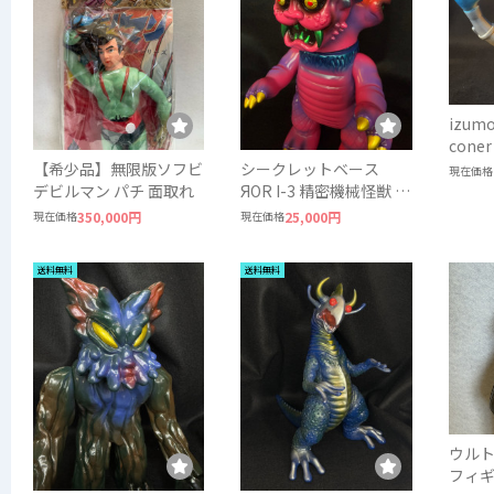
izumo
cone
色所ve
【希少品】無限版ソフビ
シークレットベース
現在価格
デビルマン パチ 面取れ
ЯOR I-3 精密機械怪獣 -
PURPLE Ver. Magnet
現在価格
350,000円
現在価格
25,000円
monster
送料無料
送料無料
ウルト
フィギ