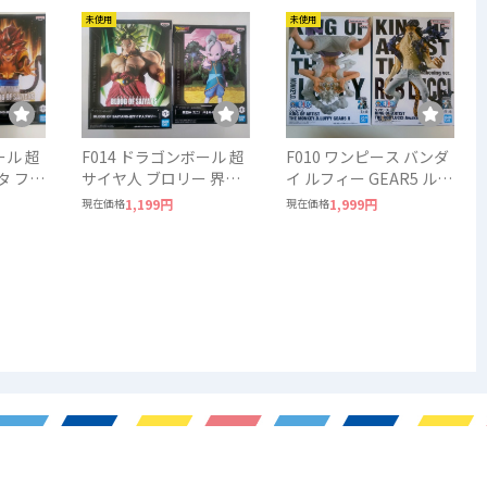
未使用
未使用
ール 超
F014 ドラゴンボール 超
F010 ワンピース バンダ
タ フリ
サイヤ人 ブロリー 界王
イ ルフィー GEAR5 ルシ
ALL
神 DRAGON BALL
ー ONEPIECE BANDAI
現在価格
1,199円
現在価格
1,999円
BANDAI