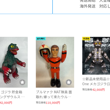
発送開始
入金確
海外発送
対応
送料無料
未使用
☆新品未使用品☆Ka
One メカゴジラ(1974)
ソフビ 墓場の画
現在価格
42,000円
 ゴジラ 貯金箱
ブルマァク MAT隊員 面
 キングザウルス ゴ
取れ 帰って来たウルト
ウルス 当時物
ラマン ブリキ ゼンマイ
42,000円
現在価格
110,000円