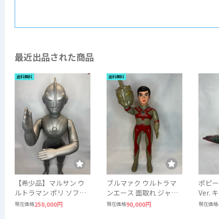
最近出品された商品
送料無料
送料無料
【希少品】マルサン ウ
ブルマァク ウルトラマ
ポピー
ルトラマン ポリ ソフビ
ンエース 面取れ ジャイ
Ver.
ジャイアントサイズ 当
アントサイズ ソフビ
ジラザ
現在価格
250,000円
現在価格
90,000円
現在価格
時物 約49〜50cm