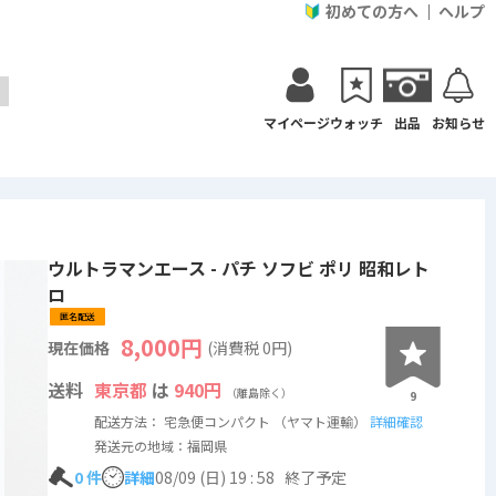
初めての方へ
ヘルプ
マイページ
ウォッチ
出品
お知らせ
ウルトラマンエース - パチ ソフビ ポリ 昭和レト
ロ
匿名配送
8,000
円
現在価格
(消費税
0
円)
送料
東京都
は
940円
（離島除く）
9
配送方法： 宅急便コンパクト （ヤマト運輸）
詳細確認
発送元の地域：福岡県
0
件
詳細
08/09 (日) 19 : 58
終了予定