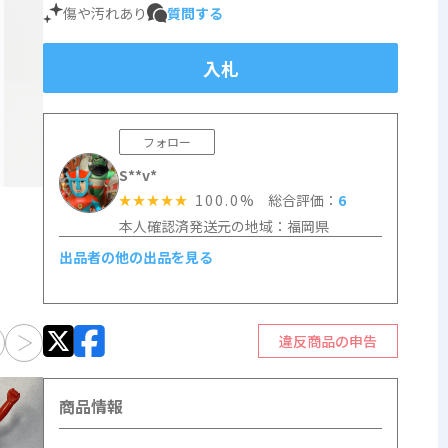
傷や汚れあり
質問する
入札
フォロー
S**v*
100.0%
総合評価：
6
☆☆☆☆☆
本人確認済
発送元の地域：福岡県
出品者の他の出品を見る
違反商品の申告
送料無料
送料無料
駄玩具堂 ズノラ 一
GYAROMI ギャロミ ク
商品情報
期 ソフビ
トゥルフオイド ゾルオ
DAGANGUDO ヘドラ
イド
現在価格
60,000円
現在価格
32,000円