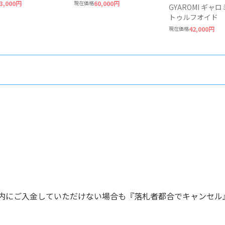
無版権
クパールズ Dracula
3,000円
現在価格
60,000円
GYAROMI ギャ
（first Ver.）2022年発
トゥルフオイド 
売 ソフビ
リ ウィンターダ
現在価格
42,000円
以内にご入金していただけない場合も『落札者都合でキャンセル