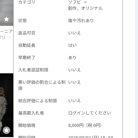
カテゴリ
ゴジラ ウルトラマン
ソフビ
創作、オリジナル
状態
傷や汚れあり
ーニア
返品可否
いいえ
ポリ 昭
自動延長
はい
早期終了
あり
入札者認証制限
いいえ
送料無料
GYAROMI ギャロミ ゾ
未開封 回光商会
悪い評価の割合による制
いいえ
ルオイド ウィンターダ
echoshokai ソフビ 無
限
ウン
為怪獣ナムナ パチ怪
現在価格
36,000円
現在価格
5,000円
獣 無版権 駄玩具 ブ
総合評価による制限
いいえ
ルマァク ぶたのはな
最高額入札者
ログインしてください
開始価格
8,000円（税 0円）
開始日時
2026/08/02 (日) 19 : 58