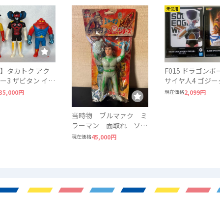
未使用
】タカトク アク
F015 ドラゴンボ
ー3 ザビタン イー
サイヤ人4 ゴジー
ガブラ 3体セット
ーザ2 DRAGON B
35,000円
現在価格
2,099円
ビ
BANDAI
当時物 ブルマァク ミ
ラーマン 面取れ ソフ
ビ 円谷プロ
現在価格
45,000円