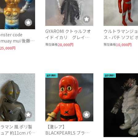
GYAROMI クトゥルフオ
ウルトラマンジョ
nster code
イド イカリ グレイフ
ス - パチ ソフビ 
r muay mui 後藤彩
ロッキー 未開封
和レトロ
現在価格
28,000円
現在価格
10,000円
r.
25,000円
送料無料
送料無料
ラマン 風 ポリ製
【激レア】
ュア 約11cm パ
BLACKPEARLS ブラッ