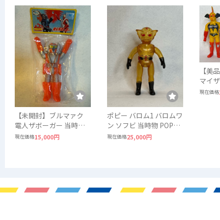
【美品
マイザ
ビル 
現在価格
ソフ
【未開封】ブルマァク
ポピー バロム1 バロムワ
電人ザボーガー 当時物
ン ソフビ 当時物 POPY
ソフビ ロボット
東映 スケルトン
現在価格
15,000円
現在価格
25,000円