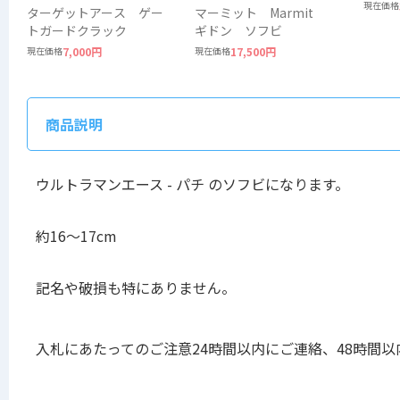
チ 
現在価格
ターゲットアース ゲー
マーミット Marmit
トガードクラック
ギドン ソフビ
現在価格
7,000円
現在価格
17,500円
商品説明
ウルトラマンエース - パチ のソフビになります。
約16〜17cm
記名や破損も特にありません。
入札にあたってのご注意24時間以内にご連絡、48時間