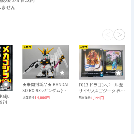
認後 2-3 日以内
しません
未使用
未使用
★未開封新品★ BANDAI
F013 ドラゴンボール 超
SD RX-93 νガンダム(ニ
サイヤ人4 ゴジータ 界王
iju
ューガンダム) プレバン
神 DRAGON BALL
現在価格
14,000円
現在価格
1,199円
限定特典付★ ジャンボ
BANDAI
廊
ソフビフィギュア バン
ダイ GUNDAM