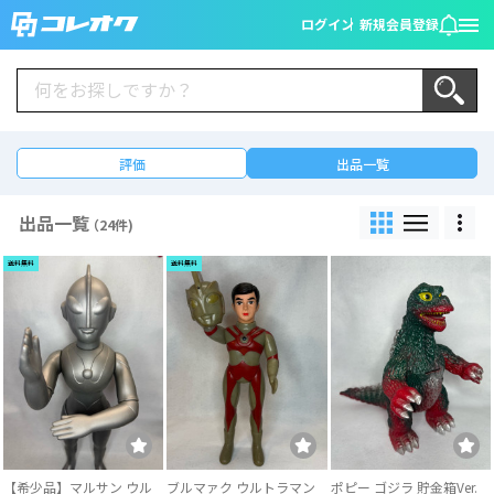
ログイン
新規会員登録
評価
出品一覧
出品一覧
（24件)
送料無料
送料無料
【希少品】マルサン ウル
ブルマァク ウルトラマン
ポピー ゴジラ 貯金箱Ver.