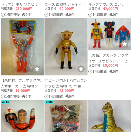
トラマン ポリ ソフビ ジャ
エース 面取れ ジャイアン
キングザウルス ゴジラザ
現在価格
250,000円
現在価格
90,000円
現在価格
42,000円
イアントサイズ 当時物 約
トサイズ ソフビ
ウルス 当時物
14時間後
0件
14時間後
0件
14時間後
0件
49〜50cm
【美品】タカトク アクマ
イザー3 ザビタン イービル
現在価格
35,000円
ガブラ 3体セット ソフビ
14時間後
0件
【未開封】ブルマァク 電
ポピー バロム1 バロムワン
人ザボーガー 当時物 ソフ
ソフビ 当時物 POPY 東映
現在価格
15,000円
現在価格
25,000円
ビ ロボット
スケルトン
14時間後
0件
14時間後
0件
送料無料
送料無料