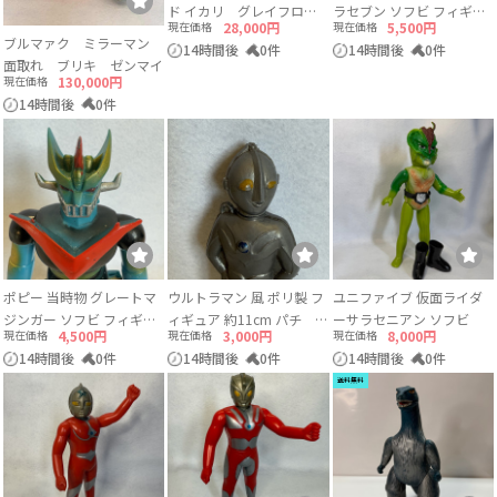
ド イカリ グレイフロッ
ラセブン ソフビ フィギュ
現在価格
28,000円
現在価格
5,500円
キー 未開封
ア ミニサイズ 約12cm 円
ブルマァク ミラーマン
14時間後
0件
14時間後
0件
谷プロ
面取れ ブリキ ゼンマイ
現在価格
130,000円
14時間後
0件
ポピー 当時物 グレートマ
ウルトラマン 風 ポリ製 フ
ユニファイブ 仮面ライダ
ジンガー ソフビ フィギュ
ィギュア 約11cm パチ 無
ーサラセニアン ソフビ
現在価格
4,500円
現在価格
3,000円
現在価格
8,000円
ア ダイナミックプロ 東映
版権
14時間後
0件
14時間後
0件
14時間後
0件
動画
送料無料