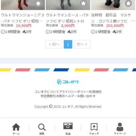
ウルトラマンジョーニアス
ウルトラマンエース - パチ
当時物 超珍品 マルサ
- パチ ソフビ ポリ 昭和レ
ソフビ ポリ 昭和レトロ
ン ゴジラ２期ソフビ 両
現在価格
10,000円
現在価格
8,000円
現在価格
250,000円
トロ
足刻印無し スタンダード
14時間後
0件
14時間後
0件
14時間後
0件
サイズ エラー品
前へ
次へ
1
コレオクについて
プライバシーポリシー
利用規約
特定商取引法表示
ヘルプ・お問い合わせ
©
Copyright
2026 コレオク. All Rights Reserved.
ホーム
検索
出品
ウォッチ
マイページ