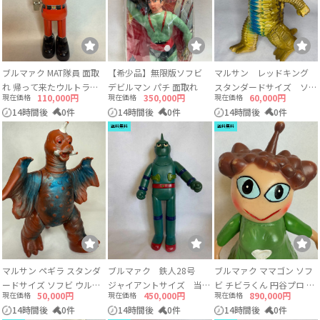
ブルマァク MAT隊員 面取
【希少品】無限版ソフビ
マルサン レッドキング
れ 帰って来たウルトラマ
デビルマン パチ 面取れ
スタンダードサイズ ソフ
現在価格
110,000円
現在価格
350,000円
現在価格
60,000円
ン ブリキ ゼンマイ
ビ
14時間後
0件
14時間後
0件
14時間後
0件
送料無料
送料無料
マルサン ペギラ スタンダ
ブルマァク 鉄人28号
ブルマァク ママゴン ソフ
ードサイズ ソフビ ウルト
ジャイアントサイズ 当時
ビ チビラくん 円谷プロ マ
現在価格
50,000円
現在価格
450,000円
現在価格
890,000円
ラQ
物(1970年代) ソフビ 約
ルサン
14時間後
0件
14時間後
0件
14時間後
0件
36センチ