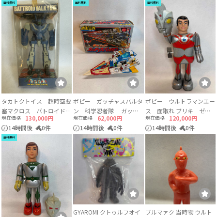
送料無料
送料無料
送料無料
タカトクトイス 超時空要
ポピー ガッチャスパルタ
ポピー ウルトラマンエー
塞マクロス バトロイド・
ン 科学忍者隊 ガッチ
ス 面取れ ブリキ ゼン
現在価格
130,000円
現在価格
62,000円
現在価格
120,000円
バルキリー ブルー色
ャマンF ポピニカシリー
マイ
14時間後
0件
14時間後
0件
14時間後
0件
VF-1J ビックウエスト
ズ PB-94 タツノコプロ 日
送料無料
ソフビ 日本製
本製
GYAROMI クトゥルフオイ
ブルマァク 当時物 ウルト