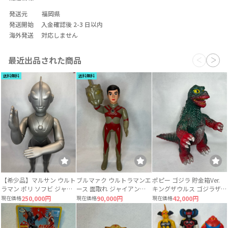
発送元
福岡県
発送開始
入金確認後 2-3 日以内
海外発送
対応しません
最近出品された商品
送料無料
送料無料
【希少品】マルサン ウルト
ブルマァク ウルトラマンエ
ポピー ゴジラ 貯金箱Ver.
ラマン ポリ ソフビ ジャイ
ース 面取れ ジャイアント
キングザウルス ゴジラザウ
アントサイズ 当時物 約
サイズ ソフビ
ルス 当時物
現在価格
250,000円
現在価格
90,000円
現在価格
42,000円
49〜50cm