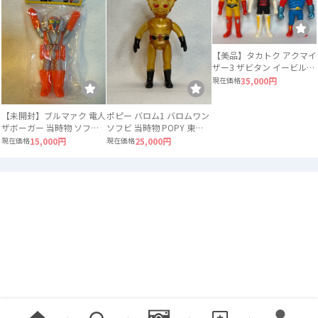
【美品】タカトク アクマイ
ザー3 ザビタン イービル
ガブラ 3体セット ソフビ
現在価格
35,000円
【未開封】ブルマァク 電人
ポピー バロム1 バロムワン
ザボーガー 当時物 ソフビ
ソフビ 当時物 POPY 東映
ロボット
スケルトン
現在価格
15,000円
現在価格
25,000円