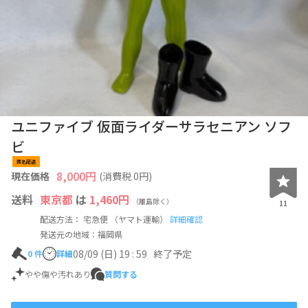
ユニファイブ 仮面ライダーサラセニアン ソフ
ビ
匿名配送
8,000
円
現在価格
(消費税
0
円)
送料
東京都
は
1,460円
（離島除く）
11
配送方法： 宅急便 （ヤマト運輸）
詳細確認
発送元の地域：福岡県
08/09 (日) 19 : 59
終了予定
0
件
詳細
やや傷や汚れあり
質問する