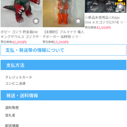
☆新品未使用品☆Kaiju
One メカゴジラ(1974) ソ
フビ 墓場の画廊
現在価格
42,000円
ポピー ゴジラ 貯金箱Ver.
【未開封】ブルマァク 電人
キングザウルス ゴジラザウ
ザボーガー 当時物 ソフビ
ルス 当時物
ロボット
現在価格
42,000円
現在価格
15,000円
支払・発送等の情報について
支払方法
クレジットカード
コンビニ決済
発送・送料情報
送料負担
落札者
配送情報