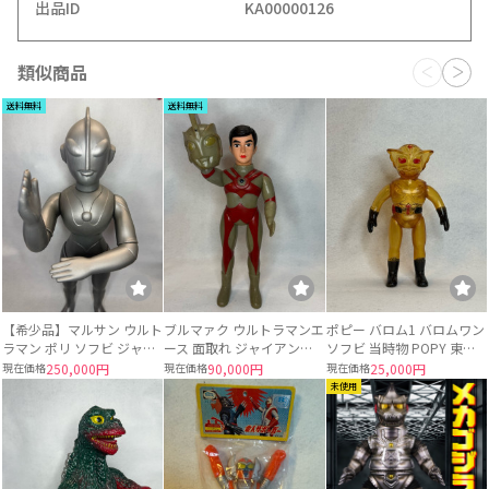
出品ID
KA00000126
類似商品
送料無料
送料無料
【希少品】マルサン ウルト
ブルマァク ウルトラマンエ
ポピー バロム1 バロムワン
ラマン ポリ ソフビ ジャイ
ース 面取れ ジャイアント
ソフビ 当時物 POPY 東映
アントサイズ 当時物 約
サイズ ソフビ
スケルトン
現在価格
250,000円
現在価格
90,000円
現在価格
25,000円
49〜50cm
未使用