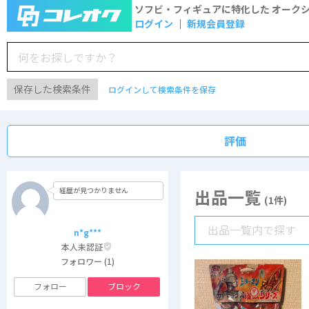
ソフビ・フィギュアに特化した
オーク
ログイン
新規会員登録
保存した検索条件
ログインして検索条件を保存
評価
経歴が見つかりません
出品一覧
(1件)
n*g***
本人未認証
フォロワー (1)
フォロー
ブロック