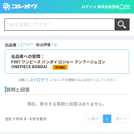
ログイン
新規会員登録
C**r**
0
出品者：
総合評価：
出品者への質問：
F007 ワンピース バンダイ ロジャー クンフージュゴン
ONEPIECE BANDAI
匿名配送
ログイン
お願いします
コメントを投稿するにはログインしてください
質問と回答
現在、表示する質問と回答はありません。
前へ
次へ
1
合計
0
件中
0 - 0
件を表示