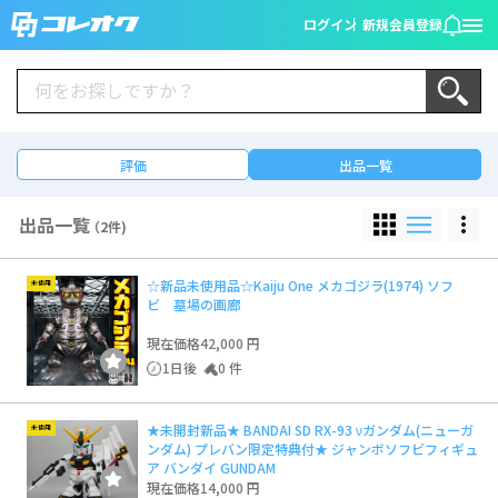
ログイン
新規会員登録
評価
出品一覧
出品一覧
（2件)
☆新品未使用品☆Kaiju One メカゴジラ(1974) ソフ
未使用
ビ 墓場の画廊
現在価格
42,000 円
1日後
0 件
★未開封新品★ BANDAI SD RX-93 νガンダム(ニューガ
未使用
ンダム) プレバン限定特典付★ ジャンボソフビフィギュ
ア バンダイ GUNDAM
現在価格
14,000 円