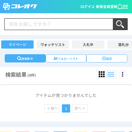
ログイン
新規会員登録
マイページ
ウォッチリスト
入札中
落札分
検索条件
フォローリスト
設定
検索結果
(0件)
アイテムが見つかりませんでした
前へ
次へ
1