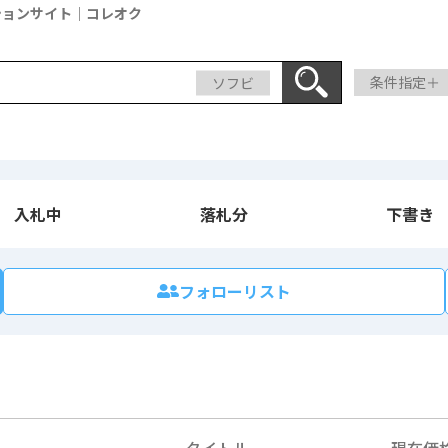
ションサイト｜コレオク
ソフビ
条件指定＋
入札中
落札分
下書き
フォローリスト
タイトル
現在価