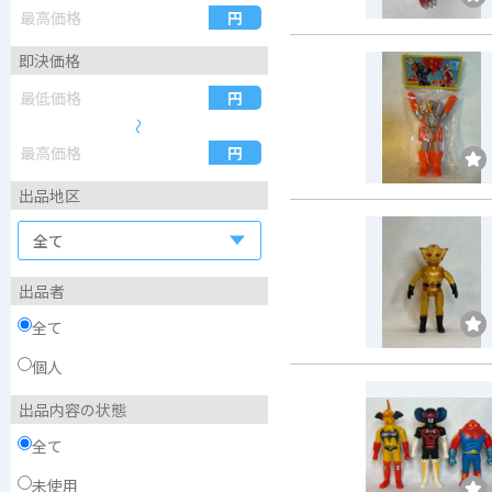
即決価格
〜
出品地区
出品者
全て
個人
出品内容の状態
全て
未使用