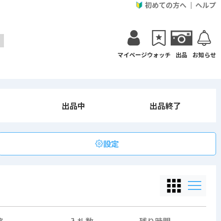
初めての方へ
ヘルプ
マイページ
ウォッチ
出品
お知らせ
出品中
出品終了
設定
格
入札数
残り時間