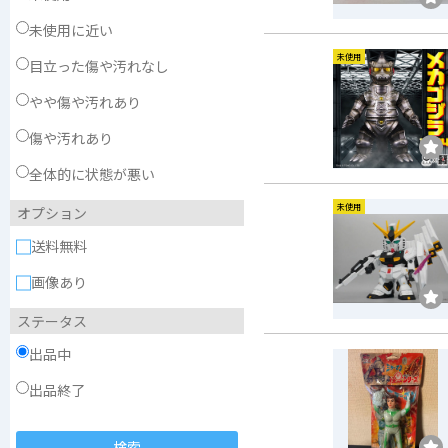
未使用に近い
未使用
目立った傷や汚れなし
やや傷や汚れあり
傷や汚れあり
全体的に状態が悪い
未使用
オプション
送料無料
画像あり
ステータス
出品中
出品終了
検索