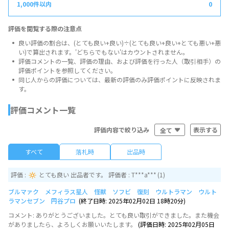
0
評価を閲覧する際の注意点
良い評価の割合は、(とても良い+良い)÷(とても良い+良い+とても悪い+悪
い)で算出されます。'どちらでもない'はカウントされません。
評価コメントの一覧、評価の理由、および評価を行った人（取引相手）の
評価ポイントを参照してください。
同じ人からの評価については、最新の評価のみ評価ポイントに反映されま
す。
評価コメント一覧
全て
評価内容で絞り込み
すべて
落札時
出品時
評価 :
とても良い 出品者です。 評価者 :
T***a***
(1)
ブルマァク メフィラス星人 怪獣 ソフビ 復刻 ウルトラマン ウルト
ラマンセブン 円谷プロ
(終了日時: 2025年02月02日 18時20分)
コメント
: ありがとうございました。とても良い取引ができました。また機会
がありましたら、よろしくお願いいたします。
(評価日時: 2025年02月05日