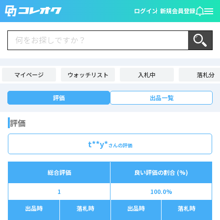
ログイン
新規会員登録
マイページ
ウォッチリスト
入札中
落札分
評価
出品一覧
評価
t**y*
さんの評価
総合評価
良い評価の割合 (%)
1
100.0%
出品時
落札時
出品時
落札時