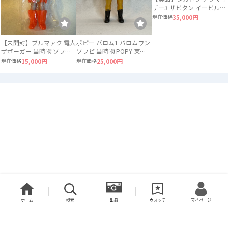
ザー3 ザビタン イービル
ガブラ 3体セット ソフビ
現在価格
35,000円
【未開封】ブルマァク 電人
ポピー バロム1 バロムワン
ザボーガー 当時物 ソフビ
ソフビ 当時物 POPY 東映
ロボット
スケルトン
現在価格
15,000円
現在価格
25,000円
ホーム
検索
出品
ウォッチ
マイページ