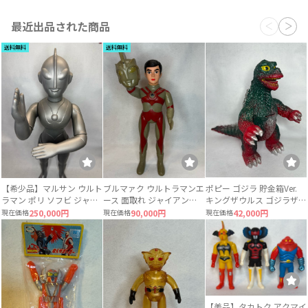
最近出品された商品
送料無料
送料無料
【希少品】マルサン ウルト
ブルマァク ウルトラマンエ
ポピー ゴジラ 貯金箱Ver.
ラマン ポリ ソフビ ジャイ
ース 面取れ ジャイアント
キングザウルス ゴジラザウ
アントサイズ 当時物 約
サイズ ソフビ
ルス 当時物
現在価格
250,000円
現在価格
90,000円
現在価格
42,000円
49〜50cm
【美品】タカトク アクマイ