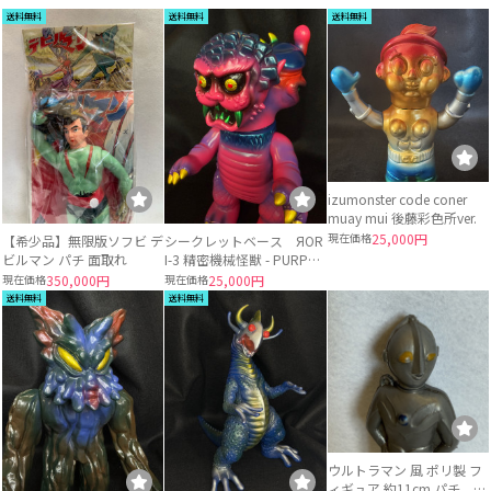
送料無料
送料無料
送料無料
izumonster code coner
muay mui 後藤彩色所ver.
現在価格
25,000円
【希少品】無限版ソフビ デ
シークレットベース ЯOR
ビルマン パチ 面取れ
I-3 精密機械怪獣 - PURPLE
Ver. Magnet monster
現在価格
350,000円
現在価格
25,000円
送料無料
送料無料
ウルトラマン 風 ポリ製 フ
ィギュア 約11cm パチ 無