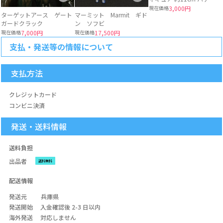
版権
現在価格
3,000円
ターゲットアース ゲート
マーミット Marmit ギド
ガードクラック
ン ソフビ
現在価格
7,000円
現在価格
17,500円
支払・発送等の情報について
支払方法
クレジットカード
コンビニ決済
発送・送料情報
送料負担
出品者
送料無料
配送情報
発送元
兵庫県
発送開始
入金確認後 2-3 日以内
海外発送
対応しません