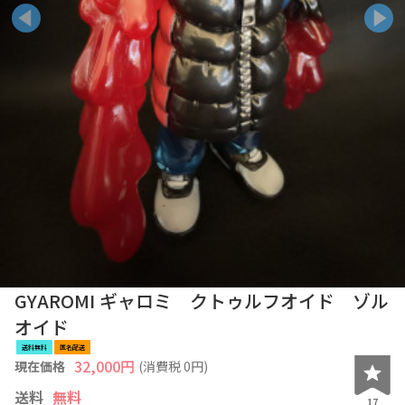
GYAROMI ギャロミ クトゥルフオイド ゾル
オイド
送料無料
匿名配送
32,000
円
現在価格
(消費税
0
円)
送料
無料
17