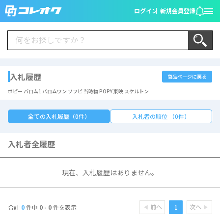
ログイン
新規会員登録
入札履歴
商品ページに戻る
ポピー バロム1 バロムワン ソフビ 当時物 POPY 東映 スケルトン
全ての入札履歴（0件）
入札者の順位 （0件）
入札者全履歴
現在、入札履歴はありません。
前へ
次へ
1
合計
0
件中
0 - 0
件を表示