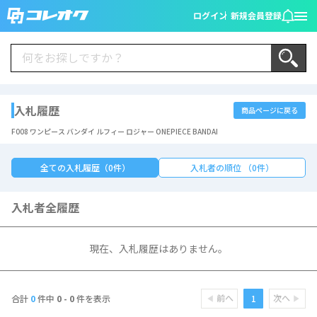
ログイン
新規会員登録
入札履歴
商品ページに戻る
F008 ワンピース バンダイ ルフィー ロジャー ONEPIECE BANDAI
全ての入札履歴（0件）
入札者の順位 （0件）
入札者全履歴
現在、入札履歴はありません。
前へ
次へ
1
合計
0
件中
0 - 0
件を表示