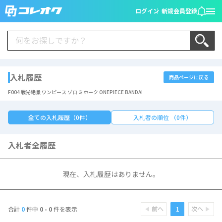
ログイン
新規会員登録
入札履歴
商品ページに戻る
F004 戦光絶景 ワンピース ゾロ ミホーク ONEPIECE BANDAI
全ての入札履歴（0件）
入札者の順位 （0件）
入札者全履歴
現在、入札履歴はありません。
前へ
次へ
1
合計
0
件中
0 - 0
件を表示