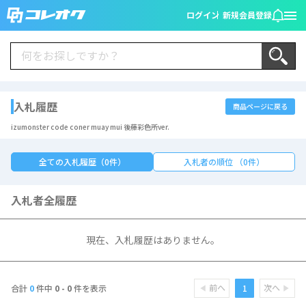
ログイン
新規会員登録
入札履歴
商品ページに戻る
izumonster code coner muay mui 後藤彩色所ver.
全ての入札履歴（0件）
入札者の順位 （0件）
入札者全履歴
現在、入札履歴はありません。
前へ
次へ
1
合計
0
件中
0 - 0
件を表示