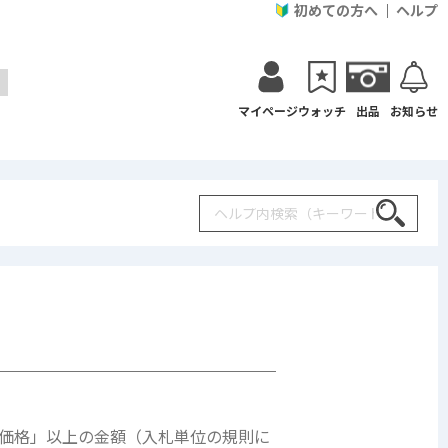
初めての方へ
ヘルプ
マイページ
ウォッチ
出品
お知らせ
Search
価格」以上の金額（入札単位の規則に