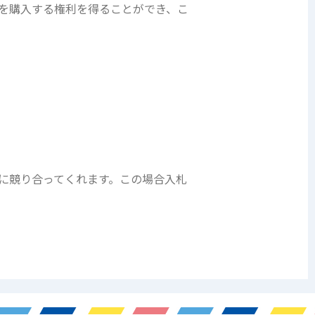
を購入する権利を得ることができ、こ
に競り合ってくれます。この場合入札