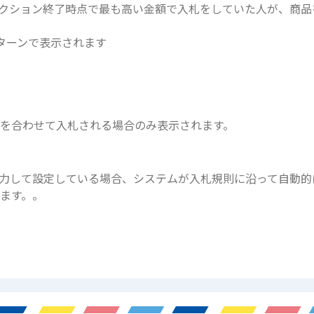
クション終了時点で最も高い金額で入札をしていた人が、商品
ターンで表示されます
を合わせて入札される場合のみ表示されます。
力して設定している場合、システムが入札規則に沿って自動的
ます。。