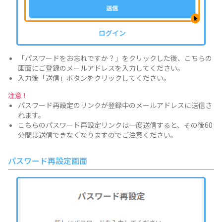
「パスワードをお忘れですか？」をクリックした後、こちらの
画面にご登録のメールアドレスを入力してください。
入力後「送信」ボタンをクリックしてください。
注意 !
パスワード再設定のリンクが登録中のメールアドレスに送信さ
れます。
こちらのパスワード再設定リンクは一度送信すると、その後60
分間は送信できなくなりますのでご注意ください。
パスワード再設定画面