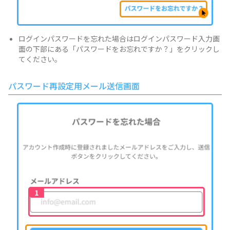
ログインパスワードを忘れた場合はログインパスワード入力画
面の下部にある「パスワードをお忘れですか？」をクリックし
てください。
パスワード再設定用メール送信画面