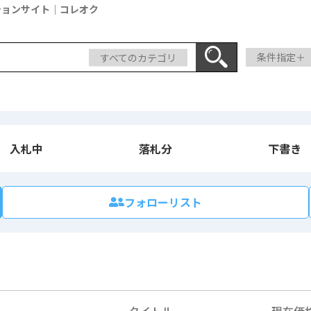
ションサイト｜コレオク
すべてのカテゴリ
条件指定＋
入札中
落札分
下書き
フォローリスト
タイトル
現在価