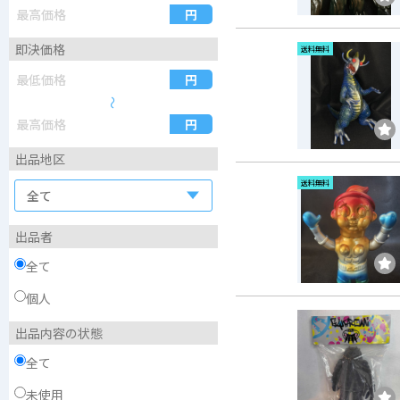
即決価格
送料無料
〜
出品地区
送料無料
出品者
全て
個人
出品内容の状態
全て
未使用