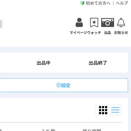
初めての方へ
ヘルプ
マイページ
ウォッチ
出品
お知らせ
出品中
出品終了
設定
格
入札数
残り時間