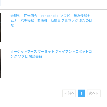
未開封 回光商会 echoshokai ソフビ 無為怪獣ナ
ムナ パチ怪獣 無版権 駄玩具 ブルマァク ぶたのは
な
ターゲットアース マーミット ジャイアントロボットコ
ング ソフビ 開封美品
前へ
次へ
1