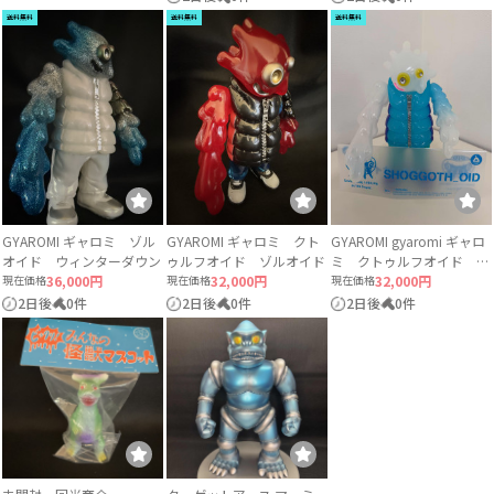
送料無料
送料無料
送料無料
GYAROMI ギャロミ ゾル
GYAROMI ギャロミ クト
GYAROMI gyaromi ギャロ
オイド ウィンターダウン
ゥルフオイド ゾルオイド
ミ クトゥルフオイド ゾ
現在価格
36,000円
現在価格
32,000円
ルオイド
現在価格
32,000円
2日後
0件
2日後
0件
2日後
0件