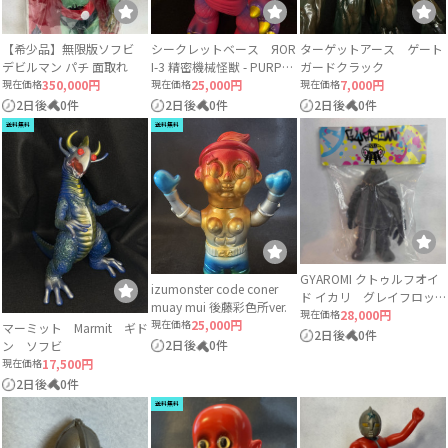
【希少品】無限版ソフビ
シークレットベース ЯOR
ターゲットアース ゲート
デビルマン パチ 面取れ
I-3 精密機械怪獣 - PURPLE
ガードクラック
現在価格
350,000円
現在価格
Ver. Magnet monster
25,000円
現在価格
7,000円
2日後
0件
2日後
0件
2日後
0件
送料無料
送料無料
GYAROMI クトゥルフオイ
izumonster code coner
ド イカリ グレイフロッ
muay mui 後藤彩色所ver.
キー 未開封
現在価格
28,000円
現在価格
25,000円
マーミット Marmit ギド
2日後
0件
2日後
0件
ン ソフビ
現在価格
17,500円
2日後
0件
送料無料