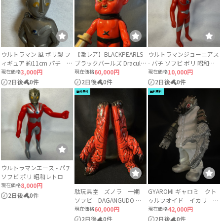
ウルトラマン 風 ポリ製 フ
【激レア】BLACKPEARLS
ウルトラマンジョーニアス
ィギュア 約11cm パチ 無
ブラックパールズ Dracula
- パチ ソフビ ポリ 昭和レ
版権
現在価格
3,000円
（first Ver.）2022年発売 ソ
現在価格
60,000円
トロ
現在価格
10,000円
フビ
2日後
0件
2日後
0件
2日後
0件
送料無料
送料無料
ウルトラマンエース - パチ
ソフビ ポリ 昭和レトロ
現在価格
8,000円
駄玩具堂 ズノラ 一期
GYAROMI ギャロミ クト
2日後
0件
ソフビ DAGANGUDO ヘ
ゥルフオイド イカリ ウ
ドラ ゴジラ ウルトラ
現在価格
60,000円
ィンターダウン
現在価格
42,000円
マン
2日後
0件
2日後
0件