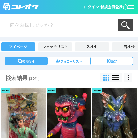
ログイン
新規会員登録
マイページ
ウォッチリスト
入札中
落札分
検索条件
フォローリスト
設定
検索結果
(17件)
送料無料
送料無料
送料無料