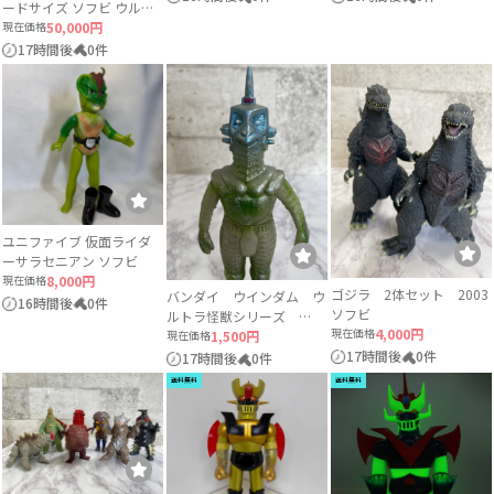
ードサイズ ソフビ ウルト
ラQ
現在価格
50,000円
17時間後
0件
ユニファイブ 仮面ライダ
ーサラセニアン ソフビ
現在価格
8,000円
ゴジラ 2体セット 2003
バンダイ ウインダム ウ
16時間後
0件
ソフビ
ルトラ怪獣シリーズ
現在価格
4,000円
1983 ソフビ 円谷プロ
現在価格
1,500円
当時物
17時間後
0件
17時間後
0件
送料無料
送料無料