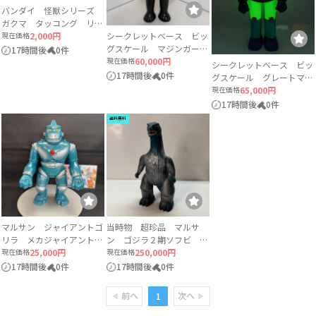
バンダイ 怪獣シリーズ
ガクマ タッコング リガ
トロン パンドン サタン
現在価格
2,000円
シークレットベース ビッ
ビートル ペンゼン星人
グスケール マジンガーZ
17時間後
0件
レッドキング 7体セッ
SECRET BASE 金・黒カラ
現在価格
60,000円
シークレットベース ビッ
ト ソフビ
ー ソフビ
17時間後
0件
グスケール グレートマジ
ンガー 蓄光 SECRET
現在価格
65,000円
BASE ソフビ
17時間後
0件
送料無料
マルサン ジャイアントゴ
当時物 超珍品 マルサ
リラ メカジャイアントゴ
ン ゴジラ２期ソフビ 両
リラ450 bullmark
現在価格
25,000円
足刻印無し スタンダード
現在価格
250,000円
butanohana
サイズ エラー品
17時間後
0件
17時間後
0件
前へ
次へ
1