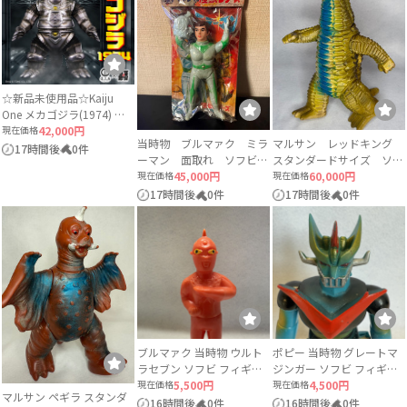
☆新品未使用品☆Kaiju
One メカゴジラ(1974) ソ
フビ 墓場の画廊
現在価格
42,000円
当時物 ブルマァク ミラ
マルサン レッドキング
17時間後
0件
ーマン 面取れ ソフビ
スタンダードサイズ ソフ
円谷プロ
現在価格
45,000円
ビ
現在価格
60,000円
17時間後
0件
17時間後
0件
ブルマァク 当時物 ウルト
ポピー 当時物 グレートマ
ラセブン ソフビ フィギュ
ジンガー ソフビ フィギュ
ア ミニサイズ 約12cm 円
現在価格
5,500円
ア ダイナミックプロ 東映
現在価格
4,500円
マルサン ペギラ スタンダ
谷プロ
動画
16時間後
0件
16時間後
0件