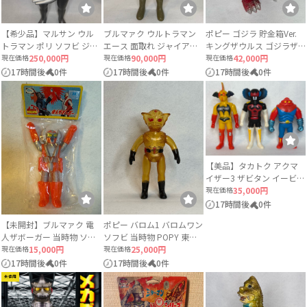
【希少品】マルサン ウル
ブルマァク ウルトラマン
ポピー ゴジラ 貯金箱Ver.
トラマン ポリ ソフビ ジャ
エース 面取れ ジャイアン
キングザウルス ゴジラザ
イアントサイズ 当時物 約
現在価格
250,000円
トサイズ ソフビ
現在価格
90,000円
ウルス 当時物
現在価格
42,000円
49〜50cm
17時間後
0件
17時間後
0件
17時間後
0件
【美品】タカトク アクマ
イザー3 ザビタン イービル
ガブラ 3体セット ソフビ
現在価格
35,000円
17時間後
0件
【未開封】ブルマァク 電
ポピー バロム1 バロムワン
人ザボーガー 当時物 ソフ
ソフビ 当時物 POPY 東映
ビ ロボット
現在価格
15,000円
スケルトン
現在価格
25,000円
17時間後
0件
17時間後
0件
未使用