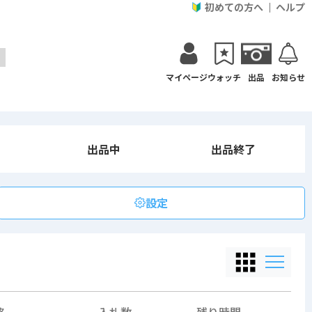
初めての方へ
ヘルプ
マイページ
ウォッチ
出品
お知らせ
出品中
出品終了
設定
格
入札数
残り時間