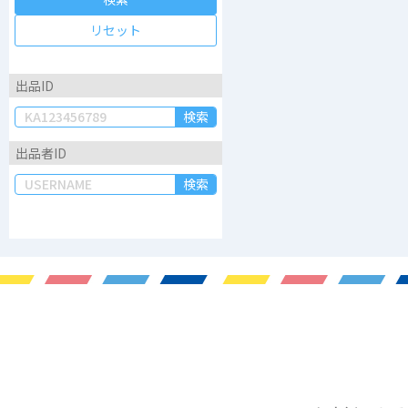
リセット
出品ID
検索
出品者ID
検索