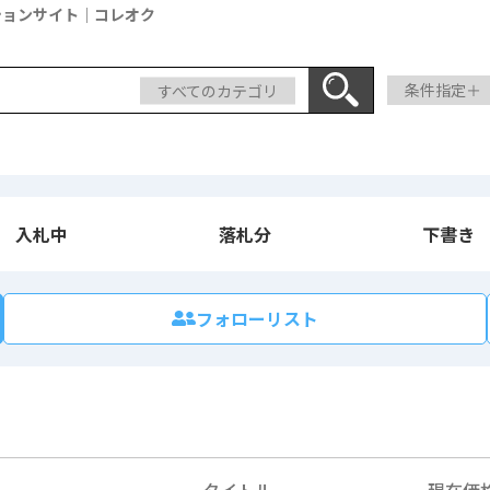
ションサイト｜コレオク
すべてのカテゴリ
条件指定＋
入札中
落札分
下書き
フォローリスト
タイトル
現在価