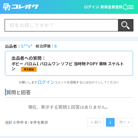
ログイン
新規会員登録
S**v*
6
出品者：
総合評価：
出品者への質問：
ポピー バロム1 バロムワン ソフビ 当時物 POPY 東映 スケルト
ン
匿名配送
ログイン
お願いします
コメントを投稿するにはログインしてください
質問と回答
現在、表示する質問と回答はありません。
前へ
次へ
1
合計
0
件中
0 - 0
件を表示