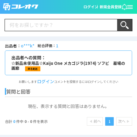
ログイン
新規会員登録
o***k*
1
出品者：
総合評価：
出品者への質問：
☆新品未使用品☆Kaiju One メカゴジラ(1974) ソフビ 墓場の
画廊
匿名配送
ログイン
お願いします
コメントを投稿するにはログインしてください
質問と回答
現在、表示する質問と回答はありません。
前へ
次へ
1
合計
0
件中
0 - 0
件を表示